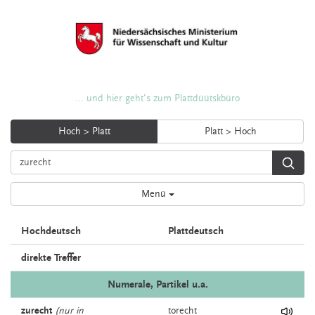
... und hier geht's zum Plattdüütskbüro
Hoch > Platt
Platt > Hoch
Menü
Hochdeutsch
Plattdeutsch
direkte Treffer
Numerale, Partikel u.a.
zurecht
(nur in
torecht