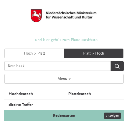
... und hier geht's zum Plattdüütskbüro
Hoch > Platt
Platt > Hoch
Menü
Hochdeutsch
Plattdeutsch
direkte Treffer
Redensarten
anzeigen