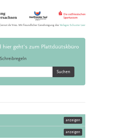
Gernot de Vries. Mit freundlicher Genehmigung des
Verlages Schuster Leer
d hier geht's zum Plattdüütskbüro
Schreibregeln
Suchen
anzeigen
anzeigen