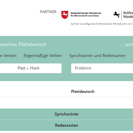
PARTNER
Auf der Grundlage des Ostfriesischen Wörterbuchs von 
esisches Plattdeutsch
... un
e Verben
Regelmäßige Verben
Sprichwörter und Redensarten
Platt > Hoch
Plattdeutsch
Sprichwörter
Redensarten