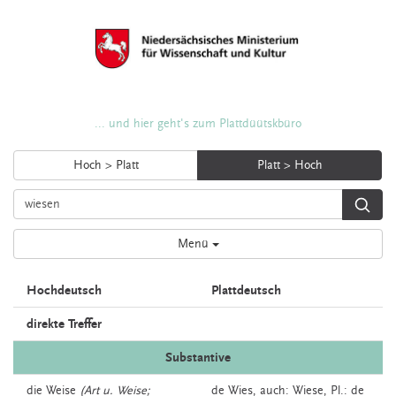
... und hier geht's zum Plattdüütskbüro
Hoch > Platt
Platt > Hoch
Menü
Hochdeutsch
Plattdeutsch
direkte Treffer
Substantive
die
Weise
(Art u. Weise;
de
Wies,
auch:
Wiese
, Pl.: de