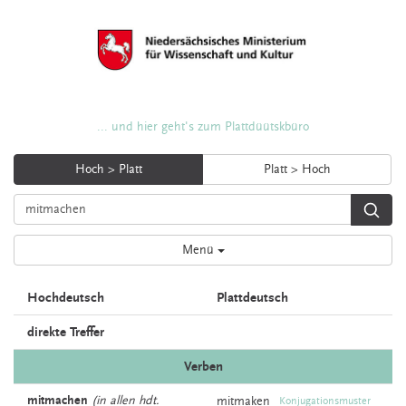
... und hier geht's zum Plattdüütskbüro
Hoch > Platt
Platt > Hoch
Menü
Hochdeutsch
Plattdeutsch
direkte Treffer
Verben
mitmachen
(in allen hdt.
mitmaken
Konjugationsmuster