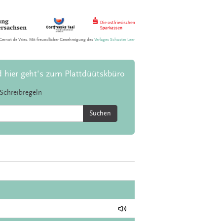
Gernot de Vries. Mit freundlicher Genehmigung des
Verlages Schuster Leer
d hier geht's zum Plattdüütskbüro
Schreibregeln
Suchen