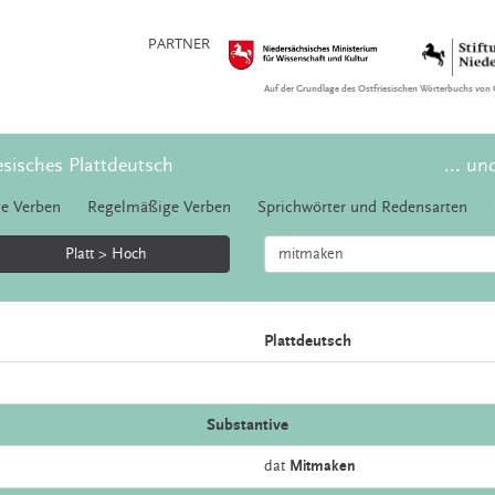
PARTNER
Auf der Grundlage des Ostfriesischen Wörterbuchs von 
esisches Plattdeutsch
... un
e Verben
Regelmäßige Verben
Sprichwörter und Redensarten
Platt > Hoch
Plattdeutsch
Substantive
dat
Mitmaken