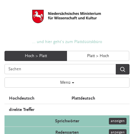
... und hier geht's zum Plattdüütskbüro
Hoch > Platt
Platt > Hoch
Menü
Hochdeutsch
Plattdeutsch
direkte Treffer
Sprichwörter
anzeigen
Redensarten
anzeigen