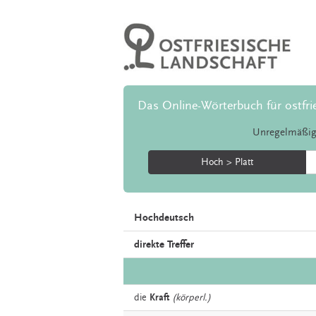
Das Online-Wörterbuch für ostfri
Unregelmäßig
Hoch > Platt
Hochdeutsch
direkte Treffer
die
Kraft
(körperl.)