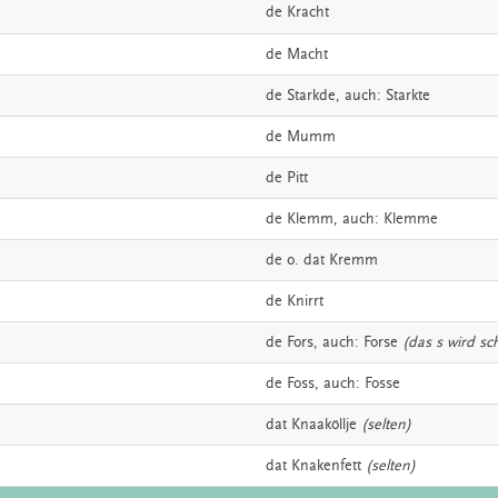
de
Kracht
de
Macht
de
Starkde,
auch:
Starkte
de
Mumm
de
Pitt
de
Klemm,
auch:
Klemme
de o. dat
Kremm
de
Knirrt
de
Fors,
auch:
Forse
(das s wird sc
de
Foss,
auch:
Fosse
dat
Knaaköllje
(selten)
dat
Knakenfett
(selten)