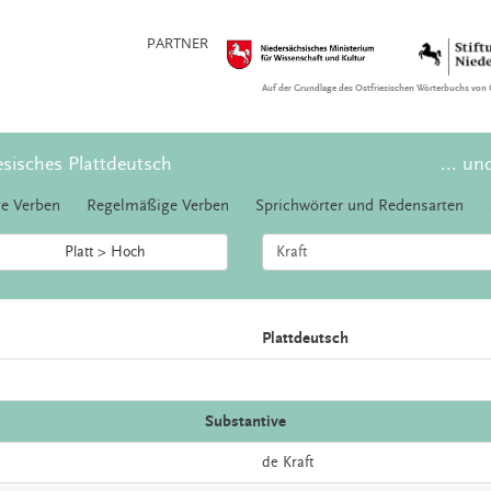
PARTNER
Auf der Grundlage des Ostfriesischen Wörterbuchs von 
esisches Plattdeutsch
... un
e Verben
Regelmäßige Verben
Sprichwörter und Redensarten
Platt > Hoch
Plattdeutsch
Substantive
de
Kraft