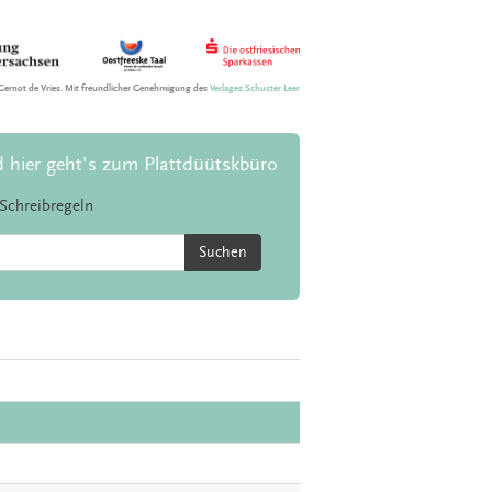
Gernot de Vries. Mit freundlicher Genehmigung des
Verlages Schuster Leer
d hier geht's zum Plattdüütskbüro
Schreibregeln
Suchen