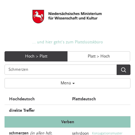
... und hier geht's zum Plattdüütskbüro
Hoch > Platt
Platt > Hoch
Menü
Hochdeutsch
Plattdeutsch
direkte Treffer
Verben
schmerzen
(in allen hdt.
sehrdoon
Konjugationsmuster