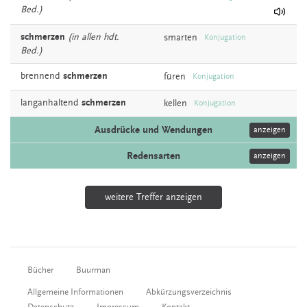
Bed.)
schmerzen
(in allen hdt.
smarten
Konjugation
Bed.)
brennend
schmerzen
füren
Konjugation
langanhaltend
schmerzen
kellen
Konjugation
Ausdrücke und Wendungen
anzeigen
Redensarten
anzeigen
weitere Treffer anzeigen
Bücher
Buurman
Allgemeine Informationen
Abkürzungsverzeichnis
Datenschutz
Impressum
Kontakt