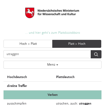
... und hier geht's zum Plattdüütskbüro
Hoch > Platt
Platt > Hoch
Menü
Hochdeutsch
Plattdeutsch
direkte Treffer
Verben
ausschimpfen
utrachen,
auch:
utraggen