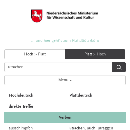
... und hier geht's zum Plattdüütskbüro
Hoch > Platt
Platt > Hoch
Menü
Hochdeutsch
Plattdeutsch
direkte Treffer
Verben
ausschimpfen
utrachen
,
auch:
utraggen