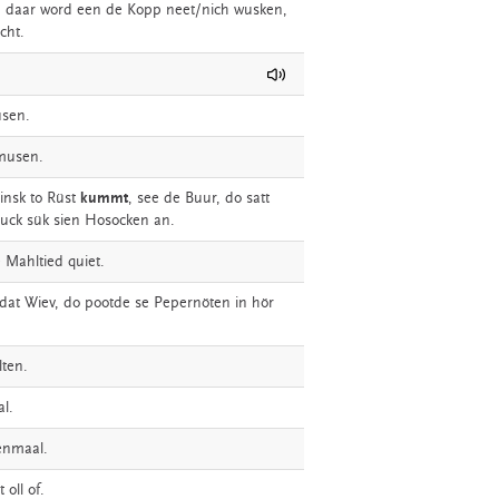
,
daar
word
een
de
Kopp
neet/nich
wusken,
cht.
usen.
musen.
insk
to
Rüst
kummt
,
see
de
Buur,
do
satt
ruck
sük
sien
Hosocken
an.
e
Mahltied
quiet.
dat
Wiev,
do
pootde
se
Pepernöten
in
hör
lten.
l.
enmaal.
t
oll
of.