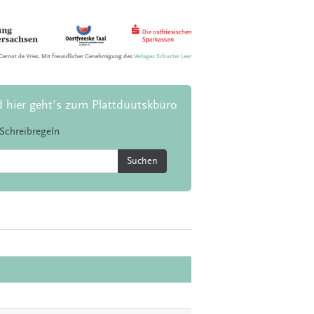
Gernot de Vries. Mit freundlicher Genehmigung des
Verlages Schuster Leer
d hier geht's zum Plattdüütskbüro
Schreibregeln
Suchen