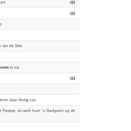
art.
p
h
van
de
Stee
ummt
to
nix
eren
daar
fievtig
Lüü
e
Pastoor,
do
weih
hum
'n
Dackpann
up
de
.