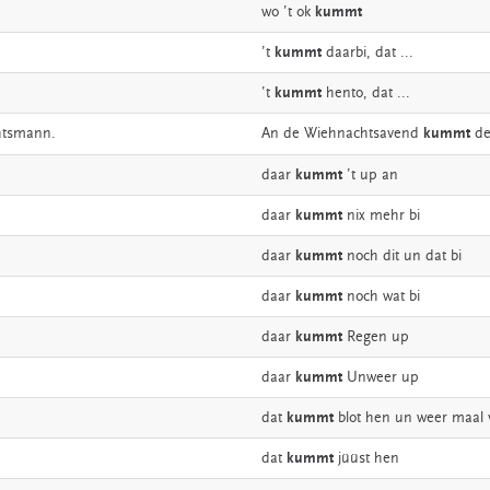
wo
’t
ok
kummt
’t
kummt
daarbi,
dat
...
’t
kummt
hento,
dat
...
htsmann.
An
de
Wiehnachtsavend
kummt
d
daar
kummt
’t
up
an
daar
kummt
nix
mehr
bi
daar
kummt
noch
dit
un
dat
bi
daar
kummt
noch
wat
bi
daar
kummt
Regen
up
daar
kummt
Unweer
up
dat
kummt
blot
hen
un
weer
maal
dat
kummt
jüüst
hen