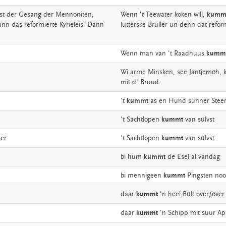
st
der
Gesang
der
Mennoniten,
Wenn
't
Teewater
koken
will,
kumm
ann
das
reformierte
Kyrieleis.
Dann
lütterske
Bruller
un
denn
dat
refor
Wenn
man
van
't
Raadhuus
kumm
Wi
arme
Minsken,
see
Jantjemöh,
mit
d'
Bruud.
't
kummt
as
en
Hund
sünner
Steer
't
Sachtlopen
kummt
van
sülvst
er
't
Sachtlopen
kummt
van
sülvst
bi
hum
kummt
de
Esel
al
vandag
bi
mennigeen
kummt
Pingsten
noo
daar
kummt
'n
heel
Bült
over/över
daar
kummt
'n
Schipp
mit
suur
Ap