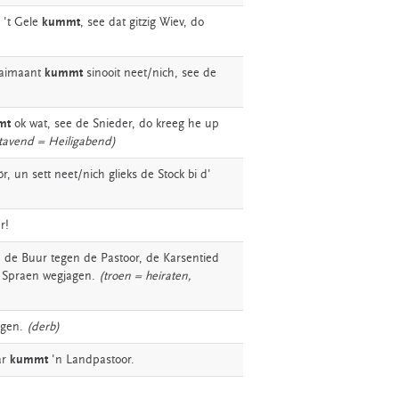
't
Gele
kummt
,
see
dat
gitzig
Wiev,
do
aimaant
kummt
sinooit
neet/nich,
see
de
mt
ok
wat,
see
de
Snieder,
do
kreeg
he
up
tavend = Heiligabend)
r,
un
sett
neet/nich
glieks
de
Stock
bi
d'
r!
e
de
Buur
tegen
de
Pastoor,
de
Karsentied
Spraen
wegjagen.
(troen = heiraten,
gen.
(derb)
ar
kummt
'n
Landpastoor.