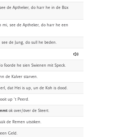
see
de
Aptheker,
do
harr
he
in
de
Büx
n
mi,
see
de
Aptheker,
do
harr
he
een
,
see
de
Jung,
do
sull
he
beden.
do
foorde
he
sien
Swienen
mit
Speck.
nn
de
Kalver
starven.
erl,
dat
Hei
is
up,
un
de
Koh
is
dood.
ooit
up
't
Peerd.
mmt
ok
over/över
de
Steert.
sük
de
Remen
utsöken.
keen
Geld.