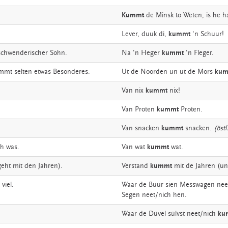
Kummt
de
Minsk
to
Weten,
is
he
h
Lever,
duuk
di,
kummt
'n
Schuur!
schwenderischer
Sohn.
Na
'n
Heger
kummt
'n
Fleger.
mmt
selten
etwas
Besonderes.
Ut
de
Noorden
un
ut
de
Mors
kum
Van
nix
kummt
nix!
Van
Proten
kummt
Proten.
Van
snacken
kummt
snacken.
(östl
ch
was.
Van
wat
kummt
wat.
geht
mit
den
Jahren).
Verstand
kummt
mit
de
Jahren
(un
viel.
Waar
de
Buur
sien
Messwagen
nee
Segen
neet/nich
hen.
Waar
de
Düvel
sülvst
neet/nich
ku