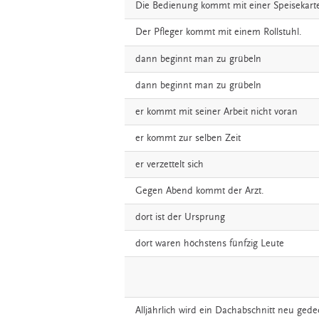
Die
Bedienung
kommt
mit
einer
Speisekart
Der
Pfleger
kommt
mit
einem
Rollstuhl.
dann
beginnt
man
zu
grübeln
dann
beginnt
man
zu
grübeln
er
kommt
mit
seiner
Arbeit
nicht
voran
er
kommt
zur
selben
Zeit
er
verzettelt
sich
Gegen
Abend
kommt
der
Arzt.
dort
ist
der
Ursprung
dort
waren
höchstens
fünfzig
Leute
Alljährlich
wird
ein
Dachabschnitt
neu
gede