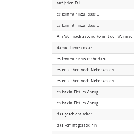
auf
jeden
Fall
es
kommt
hinzu,
dass
...
es
kommt
hinzu,
dass
...
Am
Weihnachtsabend
kommt
der
Weihnac
darauf
kommt
es
an
es
kommt
nichts
mehr
dazu
es
entstehen
noch
Nebenkosten
es
entstehen
noch
Nebenkosten
es
ist
ein
Tief
im
Anzug
es
ist
ein
Tief
im
Anzug
das
geschieht
selten
das
kommt
gerade
hin