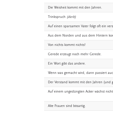
Die
Weisheit
kommt
mit
den
Jahren.
Trinkspruch
(derb)
Auf
einen
sparsamen
Vater
folgt
oft
ein
ver
Aus
dem
Norden
und
aus
dem
Hintern
ko
Von
nichts
kommt
nichts!
Gerede
erzeugt
noch
mehr
Gerede.
Ein
Wort
gibt
das
andere.
Wenn
was
gemacht
wird,
dann
passiert
au
Der
Verstand
kommt
mit
den
Jahren
(und
Auf
einem
ungedüngten
Acker
wächst
nicht
Alte
Frauen
sind
bösartig.