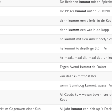
e.
De
Bedenen
kummt
mit
en
Spieska
De
Pleger
kummt
mit
en
Rullstohl.
denn
kummt
een
allerlei
in
de
Kop
denn
kummt
een
wat
in
de
Kopp
he
kummt
mit
sien
Arbeit
neet/nic
he
kummt
to
desülvige
Stünn/e
he
maakt
maal
dit,
maal
dat,
un
k
Tegen
Avend
kummt
de
Dokter.
van
daar
kummt
dat
her
wenn
’t
umhoog
kummt
,
wassen/w
All
Goods
kummt
van
boven,
see
d
Kopp.
ckt
im
Gegenwert
einer
Kuh.
All
Jahr
kummt
een
Koh
up
't
Dack