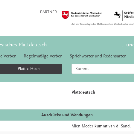
PARTNER
Auf der Grundlage des Ostfriesischen Wörterbuchs von 
esisches Plattdeutsch
... un
e Verben
Regelmäßige Verben
Sprichwörter und Redensarten
Platt > Hoch
Plattdeutsch
Ausdrücke und Wendungen
Mien
Moder
kummt
van
d'
Sand.