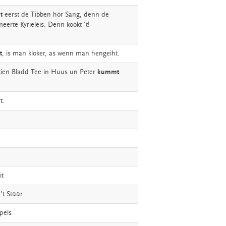
t
eerst
de
Tibben
hör
Sang,
denn
de
meerte
Kyrieleis.
Denn
kookt
't!
t
,
is
man
kloker,
as
wenn
man
hengeiht.
kien
Bladd
Tee
in
Huus
un
Peter
kummt
t.
it
't
Stüür
pels