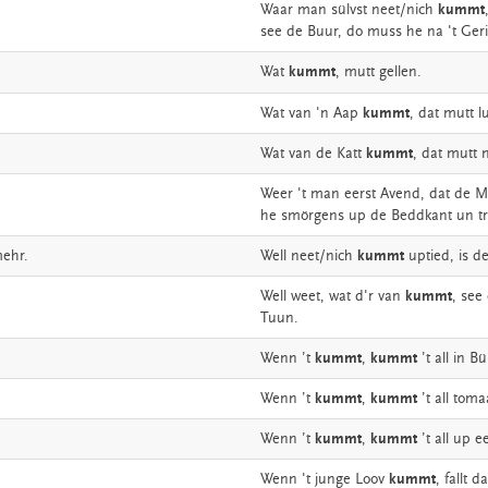
Waar
man
sülvst
neet/nich
kummt
see
de
Buur,
do
muss
he
na
't
Geri
Wat
kummt
,
mutt
gellen.
Wat
van
'n
Aap
kummt
,
dat
mutt
l
Wat
van
de
Katt
kummt
,
dat
mutt
Weer
't
man
eerst
Avend,
dat
de
M
he
smörgens
up
de
Beddkant
un
t
ehr.
Well
neet/nich
kummt
uptied,
is
d
Well
weet,
wat
d'r
van
kummt
,
see
Tuun.
Wenn
’t
kummt
,
kummt
’t
all
in
Bü
Wenn
’t
kummt
,
kummt
’t
all
tomaa
Wenn
’t
kummt
,
kummt
’t
all
up
e
Wenn
't
junge
Loov
kummt
,
fallt
da