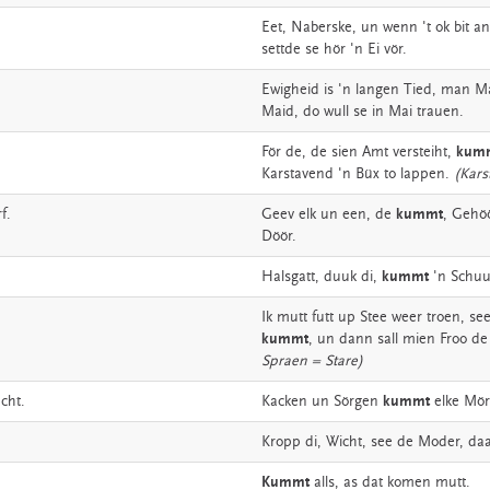
Eet,
Naberske,
un
wenn
't
ok
bit
an
settde
se
hör
'n
Ei
vör.
Ewigheid
is
'n
langen
Tied,
man
M
Maid,
do
wull
se
in
Mai
trauen.
För
de,
de
sien
Amt
versteiht,
kum
Karstavend
'n
Büx
to
lappen.
(Kars
f.
Geev
elk
un
een,
de
kummt
,
Gehöö
Döör.
Halsgatt,
duuk
di,
kummt
'n
Schuu
Ik
mutt
futt
up
Stee
weer
troen,
se
kummt
,
un
dann
sall
mien
Froo
de
Spraen = Stare)
cht.
Kacken
un
Sörgen
kummt
elke
Mör
Kropp
di,
Wicht,
see
de
Moder,
da
Kummt
alls,
as
dat
komen
mutt.