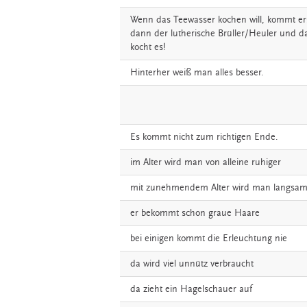
Wenn
das
Teewasser
kochen
will,
kommt
er
dann
der
lutherische
Brüller/Heuler
und
d
kocht
es!
Hinterher
weiß
man
alles
besser.
Es
kommt
nicht
zum
richtigen
Ende.
im
Alter
wird
man
von
alleine
ruhiger
mit
zunehmendem
Alter
wird
man
langsam
er
bekommt
schon
graue
Haare
bei
einigen
kommt
die
Erleuchtung
nie
da
wird
viel
unnütz
verbraucht
da
zieht
ein
Hagelschauer
auf