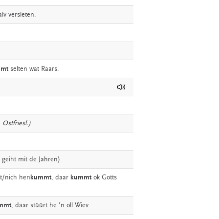
alv
versleten.
mt
selten
wat
Raars.
. Ostfriesl.)
geiht
mit
de
Jahren).
t/nich
hen
kummt
,
daar
kummt
ok
Gotts
mmt
,
daar
stüürt
he
'n
oll
Wiev.