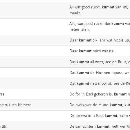
All
wat
good
ruckt,
kummt
van
mi,
maakt.
Alls,
wat
good
ruckt,
dat
kummt
va
rieten
laten.
Daar
kummt
elk
Jahr
wat
Neeis
up
Daar
kummt
noch
wat
na.
Dat
kummt
all
weer,
see
de
Buur,
Dat
kummt
de
Hunnen
topass,
we
Dat
kummt
nett
mooi
ut,
see
de
Ke
was.
De
för
'n
Esel
geboren
is,
kummt
n
stert
auch
kleinere.
De
over/över
de
Hund
kummt
,
ku
De
toeerst
in
't
Boot
kummt
,
kann
rtür.
De
van
achtern
kummt
,
hett
kien/