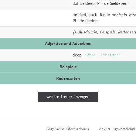
dat
Sieldeep
, Pl.: de Sieldepen
de
Ried,
auch:
Riede
(meist in Ver
Pl.: de Rieden
(s. Ausdrücke, Beispiele, Redensar
Adjektive und Adverbien
deep
Flexion
Komparation
Beispiele
Redensarten
weitere Treffer anzeigen
Allgemeine Informationen
Abkürzungsverzeichni