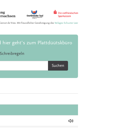
Gernot de Vries. Mit freundlicher Genehmigung des
Verlages Schuster Leer
d hier geht's zum Plattdüütskbüro
Schreibregeln
Suchen