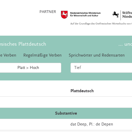
PARTNER
Auf der Grundlage des Ostfriesischen Wörterbuchs von 
esisches Plattdeutsch
... un
e Verben
Regelmäßige Verben
Sprichwörter und Redensarten
Platt > Hoch
Plattdeutsch
Substantive
dat
Deep
, Pl.: de Depen