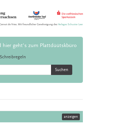
Gernot de Vries. Mit freundlicher Genehmigung des
Verlages Schuster Leer
d hier geht's zum Plattdüütskbüro
Schreibregeln
Suchen
anzeigen