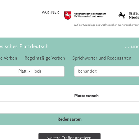
PARTNER
Auf der Grundlage des Ostfriesischen Wörterbuchs von 
esisches Plattdeutsch
... un
e Verben
Regelmäßige Verben
Sprichwörter und Redensarten
Platt > Hoch
Plattdeutsch
Redensarten
weitere Treffer anzeigen