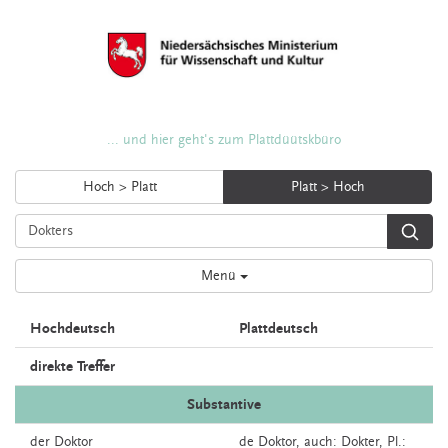
... und hier geht's zum Plattdüütskbüro
Hoch > Platt
Platt > Hoch
Menü
Hochdeutsch
Plattdeutsch
direkte Treffer
Substantive
der
Doktor
de
Doktor,
auch:
Dokter
, Pl.: