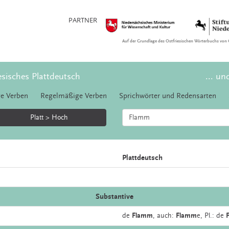
PARTNER
Auf der Grundlage des Ostfriesischen Wörterbuchs von 
esisches Plattdeutsch
... un
e Verben
Regelmäßige Verben
Sprichwörter und Redensarten
Platt > Hoch
Plattdeutsch
Substantive
de
Flamm
,
auch:
Flamm
e
, Pl.: de