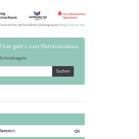
Gernot de Vries. Mit freundlicher Genehmigung des
Verlages Schuster Leer
d hier geht's zum Plattdüütskbüro
Schreibregeln
Suchen
Flamm
en