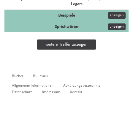
Leger
s
Beispiele
anzeigen
Sprichwörter
anzeigen
weitere Treffer anzeigen
Bücher
Buurman
Allgemeine Informationen
Abkürzungsverzeichnis
Datenschutz
Impressum
Kontakt