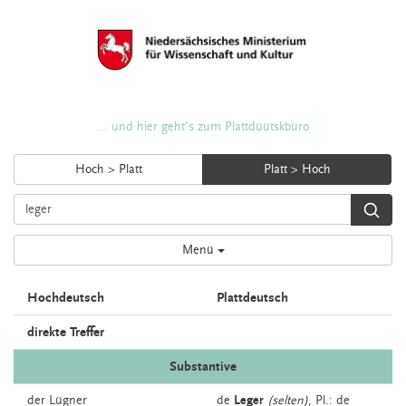
... und hier geht's zum Plattdüütskbüro
Hoch > Platt
Platt > Hoch
Menü
Hochdeutsch
Plattdeutsch
direkte Treffer
Substantive
der
Lügner
de
Leger
(selten)
, Pl.: de