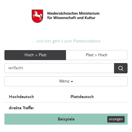
... und hier geht's zum Plattdüütskbüro
Hoch > Platt
Platt > Hoch
Menü
Hochdeutsch
Plattdeutsch
direkte Treffer
Beispiele
anzeigen