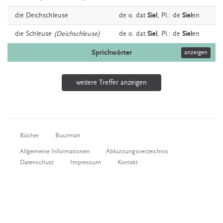
die
Deichschleuse
de o. dat
Siel
, Pl.: de
Siel
en
die
Schleuse
(Deichschleuse)
de o. dat
Siel
, Pl.: de
Siel
en
Sprichwörter
anzeigen
weitere Treffer anzeigen
Bücher
Buurman
Allgemeine Informationen
Abkürzungsverzeichnis
Datenschutz
Impressum
Kontakt