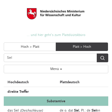
... und hier geht's zum Plattdüütskbüro
Hoch > Platt
Platt > Hoch
Menü
Hochdeutsch
Plattdeutsch
direkte Treffer
Substantive
das
Siel
(Deichschleuse)
de o. dat
Siel
, Pl.: de
Siel
en