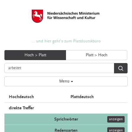
... und hier geht's zum Plattdüütskbüro
Hoch > Platt
Platt > Hoch
Menü
Hochdeutsch
Plattdeutsch
direkte Treffer
Sprichwörter
anzeigen
Redensarten
anzeigen