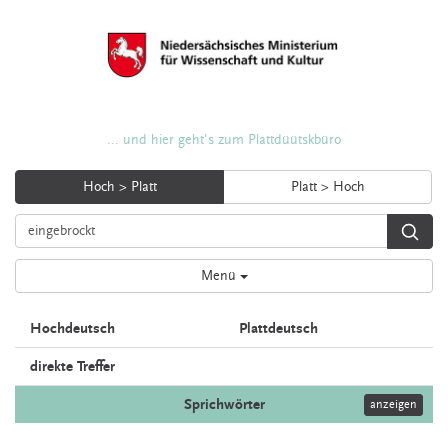
... und hier geht's zum Plattdüütskbüro
Hoch > Platt
Platt > Hoch
Menü
Hochdeutsch
Plattdeutsch
direkte Treffer
Sprichwörter
anzeigen