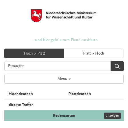
... und hier geht's zum Plattdüütskbüro
Hoch > Platt
Platt > Hoch
Menü
Hochdeutsch
Plattdeutsch
direkte Treffer
Redensarten
anzeigen