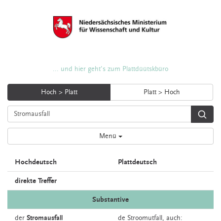
... und hier geht's zum Plattdüütskbüro
Hoch > Platt
Platt > Hoch
Menü
Hochdeutsch
Plattdeutsch
direkte Treffer
Substantive
der
Stromausfall
de
Stroomutfall,
auch: