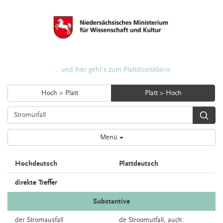
... und hier geht's zum Plattdüütskbüro
Hoch > Platt
Platt > Hoch
Menü
Hochdeutsch
Plattdeutsch
direkte Treffer
Substantive
der
Stromausfall
de
Stroomutfall,
auch: