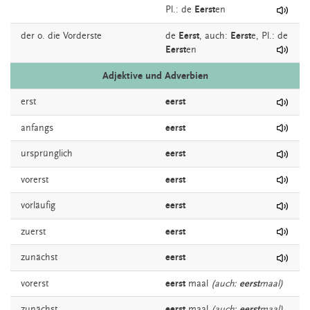
Pl.: de
Eerst
en
der o. die
Vorderste
de
Eerst
,
auch:
Eerst
e
, Pl.: de
Eerst
en
Adjektive und Adverbien
erst
eerst
anfangs
eerst
ursprünglich
eerst
vorerst
eerst
vorläufig
eerst
zuerst
eerst
zunächst
eerst
vorerst
eerst
maal
(auch:
eerst
maal)
zunächst
eerst
maal
(auch:
eerst
maal)