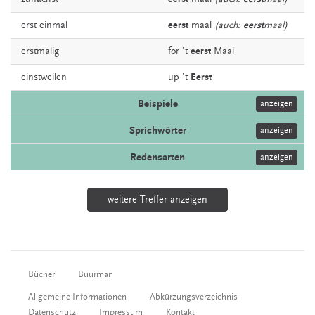
erst
einmal
eerst
maal
(auch:
eerst
maal)
erstmalig
för ’t
eerst
Maal
einstweilen
up ’t
Eerst
Beispiele
anzeigen
Sprichwörter
anzeigen
Redensarten
anzeigen
weitere Treffer anzeigen
Bücher
Buurman
Allgemeine Informationen
Abkürzungsverzeichnis
Datenschutz
Impressum
Kontakt