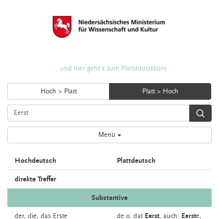
... und hier geht's zum Plattdüütskbüro
Hoch > Platt
Platt > Hoch
Menü
Hochdeutsch
Plattdeutsch
direkte Treffer
Substantive
der, die, das
Erste
de o. dat
Eerst
,
auch:
Eerst
e
,