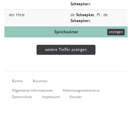
Scheepker
s
der
Hirte
de
Scheepker
, Pl.: de
Scheepker
s
Sprichwörter
anzeigen
weitere Treffer anzeigen
Bücher
Buurman
Allgemeine Informationen
Abkürzungsverzeichnis
Datenschutz
Impressum
Kontakt