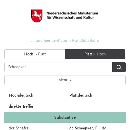
... und hier geht's zum Plattdüütskbüro
Hoch > Platt
Platt > Hoch
Menü
Hochdeutsch
Plattdeutsch
direkte Treffer
Substantive
der
Schäfer
de
Scheepker
, Pl.: de