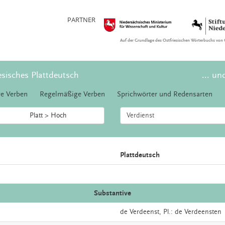
PARTNER
Auf der Grundlage des Ostfriesischen Wörterbuchs von 
esisches Plattdeutsch
... un
e Verben
Regelmäßige Verben
Sprichwörter und Redensarten
Platt > Hoch
Plattdeutsch
Substantive
de
Verdeenst
, Pl.: de Verdeensten