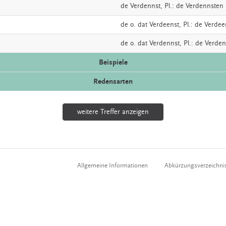
de
Verdennst
, Pl.: de Verdennsten
de o. dat
Verdeenst
, Pl.: de Verde
de o. dat
Verdennst
, Pl.: de Verde
Beispiele
Redensarten
weitere Treffer anzeigen
Allgemeine Informationen
Abkürzungsverzeichni