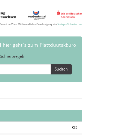
Gernot de Vries. Mit freundlicher Genehmigung des
Verlages Schuster Leer
d hier geht's zum Plattdüütskbüro
Schreibregeln
Suchen