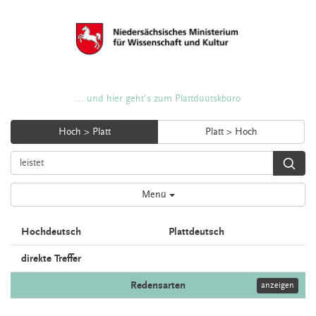
... und hier geht's zum Plattdüütskbüro
Hoch > Platt
Platt > Hoch
Menü
Hochdeutsch
Plattdeutsch
direkte Treffer
Redensarten
anzeigen