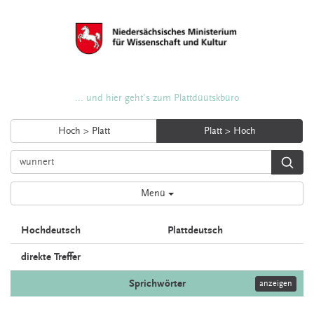
... und hier geht's zum Plattdüütskbüro
Hoch > Platt
Platt > Hoch
Menü
Hochdeutsch
Plattdeutsch
direkte Treffer
Sprichwörter
anzeigen