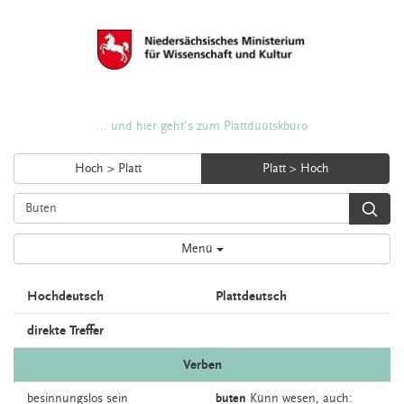
... und hier geht's zum Plattdüütskbüro
Hoch > Platt
Platt > Hoch
Menü
Hochdeutsch
Plattdeutsch
direkte Treffer
Verben
besinnungslos
sein
buten
Künn
wesen,
auch: