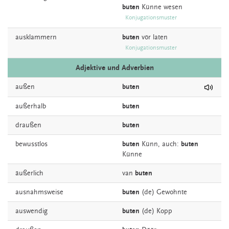
buten
Künne
wesen
Konjugationsmuster
ausklammern
buten
vör
laten
Konjugationsmuster
Adjektive und Adverbien
außen
buten
außerhalb
buten
draußen
buten
bewusstlos
buten
Künn,
auch:
buten
Künne
äußerlich
van
buten
ausnahmsweise
buten
(de) Gewohnte
auswendig
buten
(de) Kopp