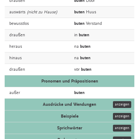
draußen
buten
Döör
auswärts
(nicht zu Hause)
buten
Huus
bewusstlos
buten
Verstand
draußen
in
buten
heraus
na
buten
hinaus
na
buten
draußen
vör
buten
Pronomen und Präpositionen
außer
buten
Ausdrücke und Wendungen
anzeigen
Beispiele
anzeigen
Sprichwörter
anzeigen