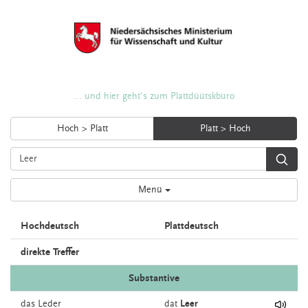
... und hier geht's zum Plattdüütskbüro
Hoch > Platt
Platt > Hoch
Menü
Hochdeutsch
Plattdeutsch
direkte Treffer
Substantive
das
Leder
dat
Leer