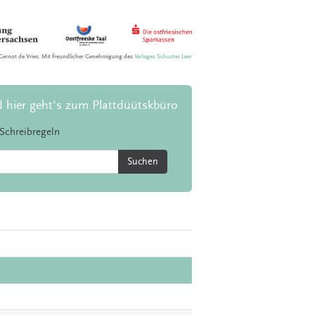
Gernot de Vries. Mit freundlicher Genehmigung des
Verlages Schuster Leer
d hier geht's zum Plattdüütskbüro
Schreibregeln
Suchen