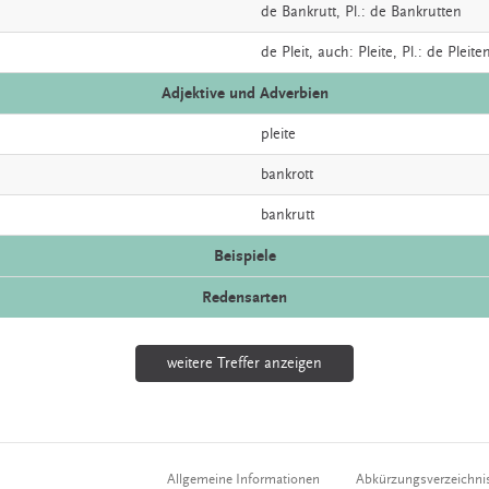
de
Bankrutt
, Pl.: de Bankrutten
de
Pleit,
auch:
Pleite
, Pl.: de Pleite
Adjektive und Adverbien
pleite
bankrott
bankrutt
Beispiele
Redensarten
weitere Treffer anzeigen
Allgemeine Informationen
Abkürzungsverzeichni