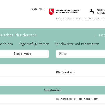
PARTNER
Auf der Grundlage des Ostfriesischen Wörterbuchs von 
esisches Plattdeutsch
... un
e Verben
Regelmäßige Verben
Sprichwörter und Redensarten
Platt > Hoch
Plattdeutsch
Substantive
de
Bankrott
, Pl.: de Bankrotten