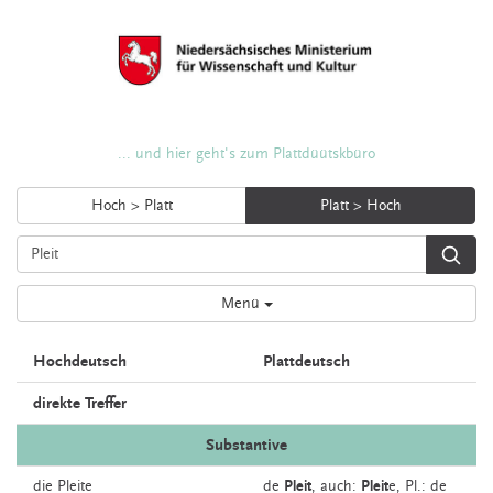
... und hier geht's zum Plattdüütskbüro
Hoch > Platt
Platt > Hoch
Menü
Hochdeutsch
Plattdeutsch
direkte Treffer
Substantive
die
Pleite
de
Pleit
,
auch:
Pleit
e
, Pl.: de