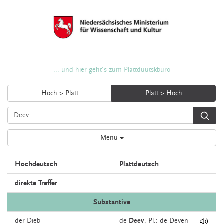
... und hier geht's zum Plattdüütskbüro
Hoch > Platt
Platt > Hoch
Menü
Hochdeutsch
Plattdeutsch
direkte Treffer
Substantive
der
Dieb
de
Deev
, Pl.: de Deven