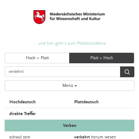
... und hier geht's zum Plattdüütskbüro
Hoch > Platt
Platt > Hoch
Menü
Hochdeutsch
Plattdeutsch
direkte Treffer
Verben
schwul
sein
verkehrt
herum
wesen