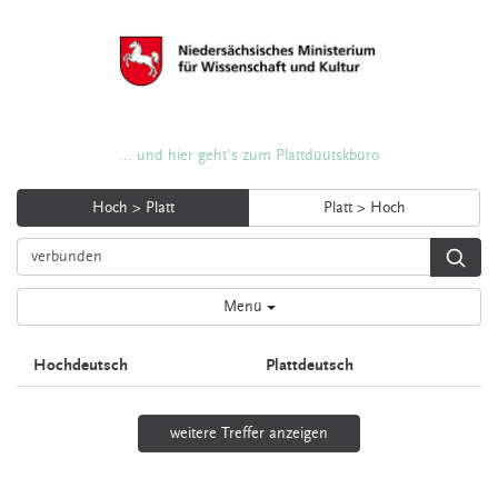
... und hier geht's zum Plattdüütskbüro
Hoch > Platt
Platt > Hoch
Menü
Hochdeutsch
Plattdeutsch
weitere Treffer anzeigen