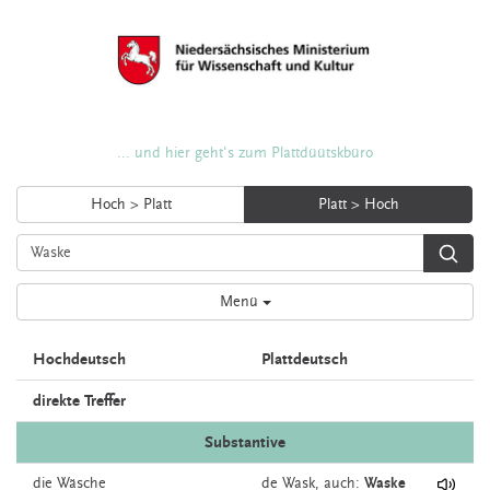
... und hier geht's zum Plattdüütskbüro
Hoch > Platt
Platt > Hoch
Menü
Hochdeutsch
Plattdeutsch
direkte Treffer
Substantive
die
Wäsche
de
Wask,
auch:
Waske