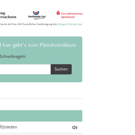
Gernot de Vries. Mit freundlicher Genehmigung des
Verlages Schuster Leer
d hier geht's zum Plattdüütskbüro
Schreibregeln
Suchen
ff(t)steden