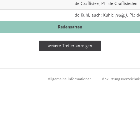
de
Grafftstee
, Pl.: de Grafftsteden
de
Kuhl,
auch:
Kuhle
(vulg.)
, Pl.: 
Redensarten
weitere Treffer anzeigen
Allgemeine Informationen
Abkürzungsverzeichni