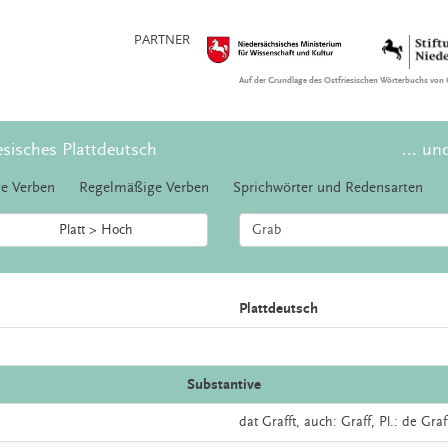
PARTNER
Auf der Grundlage des Ostfriesischen Wörterbuchs von 
esisches Plattdeutsch
... un
e Verben
Regelmäßige Verben
Sprichwörter und Redensarten
Platt > Hoch
Plattdeutsch
Substantive
dat
Grafft,
auch:
Graff
, Pl.: de Gra