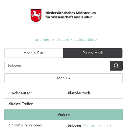
... und hier geht's zum Plattdüütskbüro
Hoch > Platt
Platt > Hoch
Menü
Hochdeutsch
Plattdeutsch
direkte Treffer
Verben
einholen
(erreichen)
belopen
Konjugationsmuster