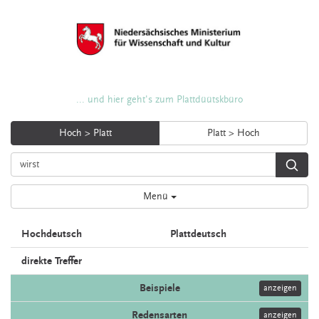
... und hier geht's zum Plattdüütskbüro
Hoch > Platt
Platt > Hoch
Menü
Hochdeutsch
Plattdeutsch
direkte Treffer
Beispiele
anzeigen
Redensarten
anzeigen