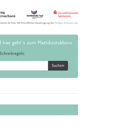
Gernot de Vries. Mit freundlicher Genehmigung des
Verlages Schuster Leer
d hier geht's zum Plattdüütskbüro
Schreibregeln
Suchen