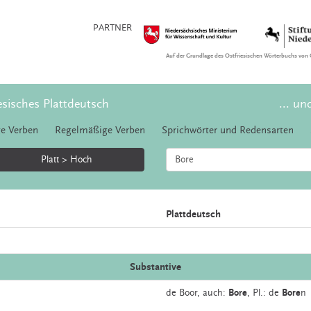
PARTNER
Auf der Grundlage des Ostfriesischen Wörterbuchs von 
esisches Plattdeutsch
... un
e Verben
Regelmäßige Verben
Sprichwörter und Redensarten
Platt > Hoch
Plattdeutsch
Substantive
de
Boor,
auch:
Bore
, Pl.: de
Bore
n