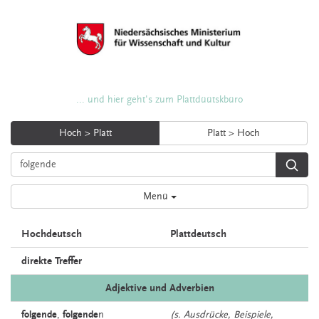
... und hier geht's zum Plattdüütskbüro
Hoch > Platt
Platt > Hoch
Menü
Hochdeutsch
Plattdeutsch
direkte Treffer
Adjektive und Adverbien
folgende
,
folgende
n
(s. Ausdrücke, Beispiele,