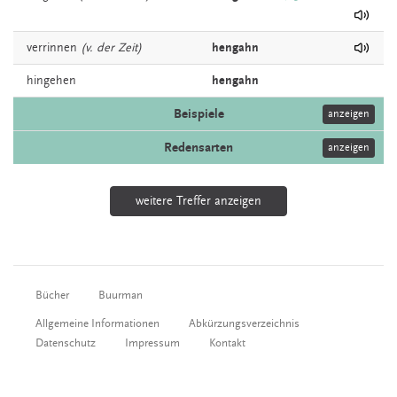
verrinnen
(v. der Zeit)
hengahn
hingehen
hengahn
Beispiele
anzeigen
Redensarten
anzeigen
weitere Treffer anzeigen
Bücher
Buurman
Allgemeine Informationen
Abkürzungsverzeichnis
Datenschutz
Impressum
Kontakt