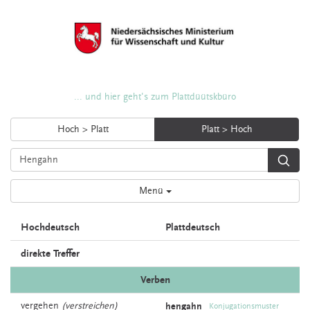
... und hier geht's zum Plattdüütskbüro
Hoch > Platt
Platt > Hoch
Menü
Hochdeutsch
Plattdeutsch
direkte Treffer
Verben
vergehen
(verstreichen)
hengahn
Konjugationsmuster