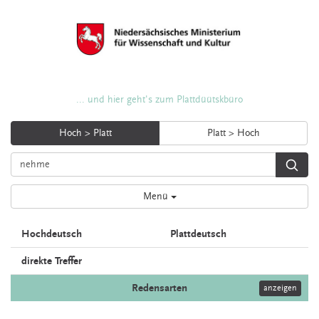
... und hier geht's zum Plattdüütskbüro
Hoch > Platt
Platt > Hoch
Menü
Hochdeutsch
Plattdeutsch
direkte Treffer
Redensarten
anzeigen