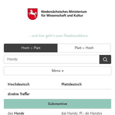
... und hier geht's zum Plattdüütskbüro
Hoch > Platt
Platt > Hoch
Menü
Hochdeutsch
Plattdeutsch
direkte Treffer
Substantive
das
Handy
dat
Handy
, Pl.: de Handys