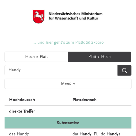
... und hier geht's zum Plattdüütskbüro
Hoch > Platt
Platt > Hoch
Menü
Hochdeutsch
Plattdeutsch
direkte Treffer
Substantive
das
Handy
dat
Handy
, Pl.: de
Handy
s