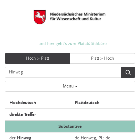
... und hier geht's zum Plattdüütskbüro
Hoch > Platt
Platt > Hoch
Menü
Hochdeutsch
Plattdeutsch
direkte Treffer
Substantive
der
Hinweg
de
Henweg
, Pl.: de