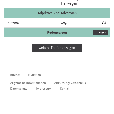
Henwegen
Adjektive und Adverbien
hinweg
weg
Redensarten
anzeigen
weitere Treffer anzeigen
Bücher
Buurman
Allgemeine Informationen
Abkürzungsverzeichnis
Datenschutz
Impressum
Kontakt