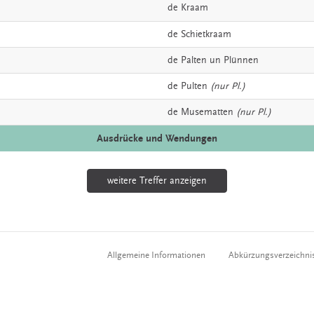
de
Kraam
de
Schietkraam
de
Palten
un Plünnen
de
Pulten
(nur Pl.)
de
Musematten
(nur Pl.)
Ausdrücke und Wendungen
weitere Treffer anzeigen
Allgemeine Informationen
Abkürzungsverzeichni