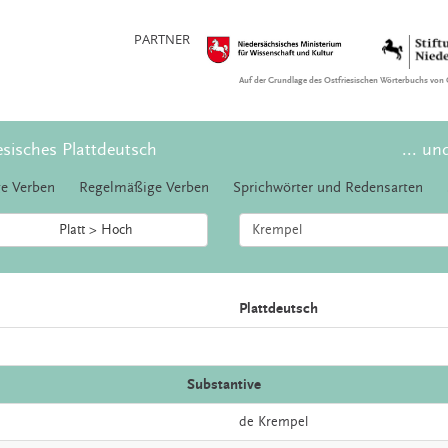
PARTNER
Auf der Grundlage des Ostfriesischen Wörterbuchs von 
esisches Plattdeutsch
... un
e Verben
Regelmäßige Verben
Sprichwörter und Redensarten
Platt > Hoch
Plattdeutsch
Substantive
de
Krempel