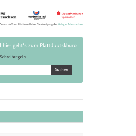
Gernot de Vries. Mit freundlicher Genehmigung des
Verlages Schuster Leer
d hier geht's zum Plattdüütskbüro
Schreibregeln
Suchen