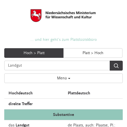
... und hier geht's zum Plattdüütskbüro
Hoch > Platt
Platt > Hoch
Menü
Hochdeutsch
Plattdeutsch
direkte Treffer
Substantive
das
Landgut
de
Plaats,
auch:
Plaatse
, Pl.: