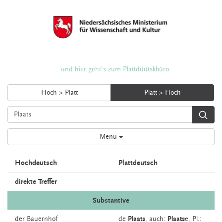
... und hier geht's zum Plattdüütskbüro
Hoch > Platt
Platt > Hoch
Menü
Hochdeutsch
Plattdeutsch
direkte Treffer
Substantive
der
Bauernhof
de
Plaats
,
auch:
Plaats
e
, Pl.: