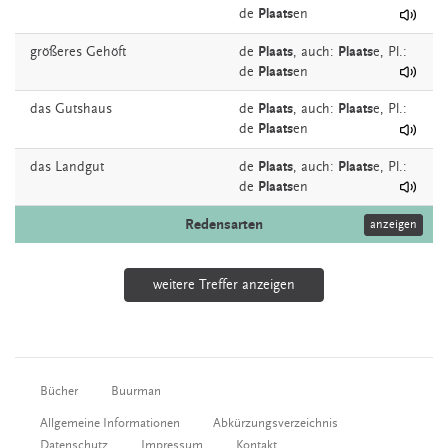
de
Plaats
en
größeres
Gehöft
de
Plaats
,
auch:
Plaats
e
, Pl.:
de
Plaats
en
das
Gutshaus
de
Plaats
,
auch:
Plaats
e
, Pl.:
de
Plaats
en
das
Landgut
de
Plaats
,
auch:
Plaats
e
, Pl.:
de
Plaats
en
Redensarten
anzeigen
weitere Treffer anzeigen
Bücher
Buurman
Allgemeine Informationen
Abkürzungsverzeichnis
Datenschutz
Impressum
Kontakt